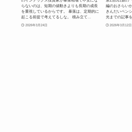
のインデックス投資家が暴落相場で不安にな
泉2泊3日旅の
らないのは、短期の値動きよりも長期の成長
編のおさらいか
を重視しているからです。 暴落は、定期的に
きんだいペン
起こる前提で考えてるしな。 積み立て...
光までの記事を
2026年3月24日
2026年3月12日