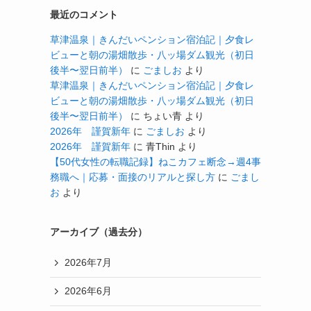
最近のコメント
草津温泉｜きんだいペンション宿泊記｜夕食レ
ビューと朝の湯畑散歩・八ッ場ダム観光（初日
後半〜翌日前半）
に
ごましお
より
草津温泉｜きんだいペンション宿泊記｜夕食レ
ビューと朝の湯畑散歩・八ッ場ダム観光（初日
後半〜翌日前半）
に
ちょい青
より
2026年 謹賀新年
に
ごましお
より
2026年 謹賀新年
に
青Thin
より
【50代女性の転職記録】ねこカフェ断念→週4事
務職へ｜応募・面接のリアルと探し方
に
ごまし
お
より
アーカイブ（過去分）
2026年7月
2026年6月