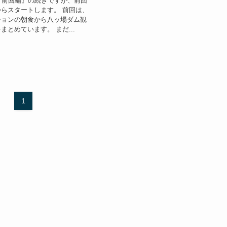
『前回編』の続きですが、前回
らスタートします。 前回は、
ションの朝食から八ッ場ダム観
まとめています。 まだ...
1