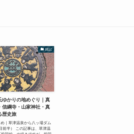
雑記
氏ゆかりの地めぐり｜真
・信綱寺・山家神社・真
る歴史旅
とめ｜草津温泉から八ッ場ダム
目前半） この記事は、草津温