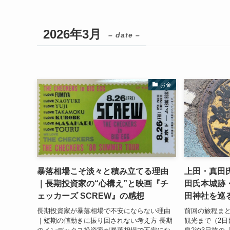
2026年3月
– date –
お金
暴落相場こそ淡々と積み立てる理由
上田・真田
｜長期投資家の“心構え”と映画『チ
田氏本城跡
ェッカーズ SCREW』の感想
田神社を巡
長期投資家が暴落相場で不安にならない理由
前回の旅程ま
｜短期の値動きに振り回されない考え方 長期
観光まで（2日