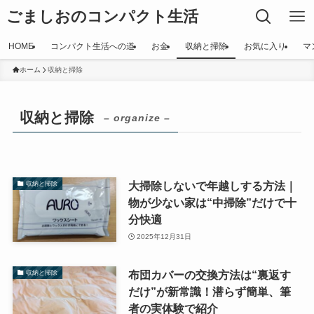
ごましおのコンパクト生活
HOME
コンパクト生活への道
お金
収納と掃除
お気に入り
マ
ホーム
収納と掃除
収納と掃除
– organize –
大掃除しないで年越しする方法｜
収納と掃除
物が少ない家は“中掃除”だけで十
分快適
2025年12月31日
布団カバーの交換方法は“裏返す
収納と掃除
だけ”が新常識！潜らず簡単、筆
者の実体験で紹介