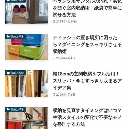
ベランダ用サンダルの汚れ・劣化
を防ぐ室内収納術｜紙袋で簡単に
試せる方法
2025年4月14日
ティッシュの置き場所に困った
収納と掃除
ら？ダイニングをスッキリさせる
収納術
2025年4月4日
幅18cmの玄関収納をフル活用！
収納と掃除
スリッパ・傘もすっきり収まるア
イデア集
2025年4月2日
収納を見直すタイミングはいつ？
収納と掃除
生活スタイルの変化で不要なモノ
を整理する方法