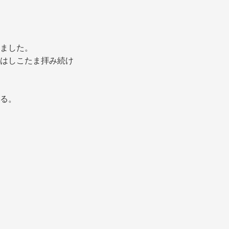
ました。
はしこたま拝み続け
る。
。