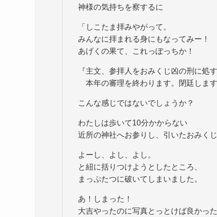
神様の気持ちを察するに
「しこたま拝みやがって。
みんなに拝まれる身にもなってみー！
あげくの果て、これっぽっちか！
『主文、参拝人をおみくじ凶の刑に処
本年の審理を終わります。閉廷します
こんな感じではないでしょうか？
わたしは歩いて10分かからない
近所の神社へお参りし、引いたおみく
よーし、よし、よし。
と紐に括りつけようとしたところ、
まっぷたつに破いてしまいました。
あ！しまった！
大吉やったのに写真とっとけば良かっ