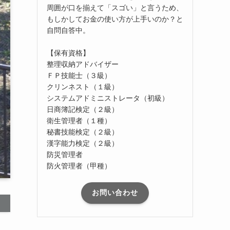
周囲が口を揃えて「スゴい」と言うため、
もしかしてお金の使い方が上手いのか？と
自問自答中。
【保有資格】
整理収納アドバイザー
ＦＰ技能士（３級）
クリンネスト（１級）
システムアドミニストレータ（初級）
日商簿記検定（２級）
衛生管理者（１種）
秘書技能検定（２級）
漢字能力検定（２級）
防災管理者
防火管理者（甲種）
お問い合わせ