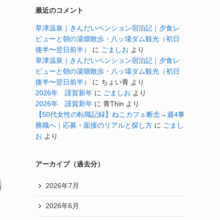
最近のコメント
草津温泉｜きんだいペンション宿泊記｜夕食レ
ビューと朝の湯畑散歩・八ッ場ダム観光（初日
後半〜翌日前半）
に
ごましお
より
草津温泉｜きんだいペンション宿泊記｜夕食レ
ビューと朝の湯畑散歩・八ッ場ダム観光（初日
後半〜翌日前半）
に
ちょい青
より
2026年 謹賀新年
に
ごましお
より
2026年 謹賀新年
に
青Thin
より
【50代女性の転職記録】ねこカフェ断念→週4事
務職へ｜応募・面接のリアルと探し方
に
ごまし
お
より
アーカイブ（過去分）
2026年7月
2026年6月