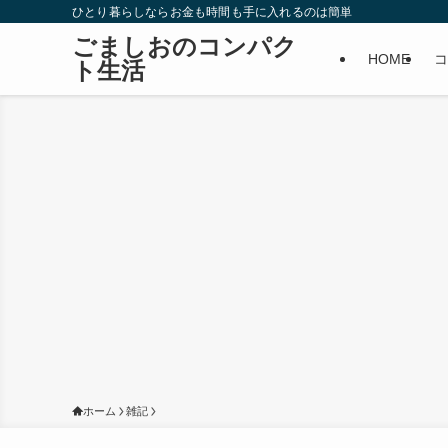
ひとり暮らしならお金も時間も手に入れるのは簡単
ごましおのコンパク
HOME
コ
ト生活
ホーム
雑記