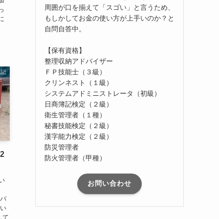
加
周囲が口を揃えて「スゴい」と言うため、
っ
もしかしてお金の使い方が上手いのか？と
に
自問自答中。
【保有資格】
整理収納アドバイザー
ＦＰ技能士（３級）
雑記
クリンネスト（１級）
システムアドミニストレータ（初級）
日商簿記検定（２級）
衛生管理者（１種）
秘書技能検定（２級）
漢字能力検定（２級）
防災管理者
2
防火管理者（甲種）
い
お問い合わせ
ーパ
どい
して