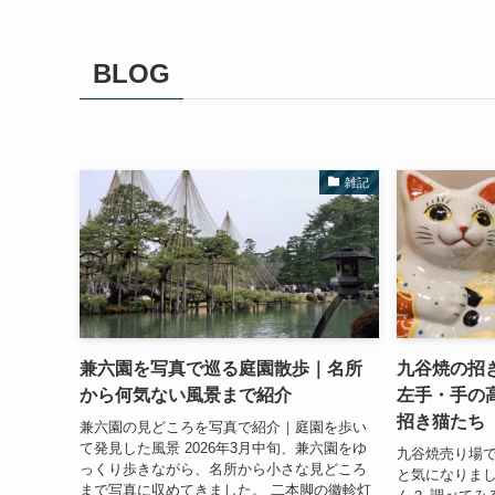
BLOG
雑記
兼六園を写真で巡る庭園散歩｜名所
九谷焼の招
から何気ない風景まで紹介
左手・手の
招き猫たち
兼六園の見どころを写真で紹介｜庭園を歩い
て発見した風景 2026年3月中旬、兼六園をゆ
九谷焼売り場
っくり歩きながら、名所から小さな見どころ
と気になりまし
まで写真に収めてきました。 二本脚の徽軫灯