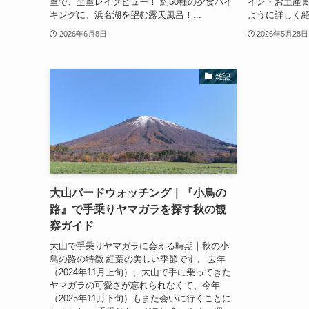
室で、全室レイクビュー！ 約50種の夕食バイ
イン・お土産
キングに、浜名湖を望む露天風呂！...
ように詳しく紹
2026年6月8日
2026年5月28日
雑記
大山バードウォッチング｜『小鳥の
路』で手乗りヤマガラを探す秋の観
察ガイド
大山で手乗りヤマガラに会える時期｜秋の小
鳥の路の特徴 紅葉の美しい季節です。 去年
（2024年11月上旬）、大山で手に乗ってきた
ヤマガラの可愛さが忘れられなくて、今年
（2025年11月下旬）もまた会いに行くことに