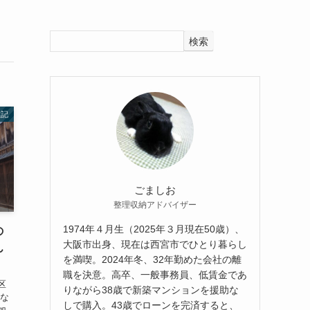
検索
雑記
ごましお
整理収納アドバイザー
1974年４月生（2025年３月現在50歳）、
の
大阪市出身、現在は西宮市でひとり暮らし
ん
を満喫。2024年冬、32年勤めた会社の離
職を決意。高卒、一般事務員、低賃金であ
区
りながら38歳で新築マンションを援助な
みな
しで購入。43歳でローンを完済すると、