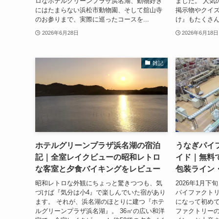
ロなホテルグリーンプラザ浜名湖、動物好き
ました。 人気
にはたまらない浜松市動物園、そして舘山寺
掲示物やクイ
のお参りまで、実際に巡ったコースを...
け』もたくさん
2026年6月28日
2026年6月18日
雑記
ホテルグリーンプラザ浜名湖の宿泊
うなぎパイ
記｜全室レイクビューの昭和レトロ
イド｜無料
な客室と夕食バイキングをレビュー
包装ライン
昭和レトロな外観にちょっと驚きつつも、気
2026年1月
づけば『気分は小4』で楽しんでいた宿があり
パイファクトリ
ます。 それが、浜名湖のほとりに建つ『ホテ
になって初めて
ルグリーンプラザ浜名湖』。 36㎡の広い和洋
ファクトリー