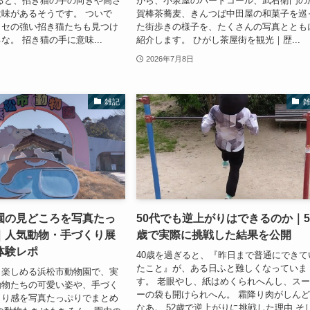
ると、招き猫の手の向きや高さ
がら、小泉屋のバードコール、武右衛門の
味があるそうです。 ついで
賀棒茶蕎麦、きんつば中田屋の和菓子を巡
クセの強い招き猫たちも見つけ
た街歩きの様子を、たくさんの写真ととも
な。 招き猫の手に意味...
紹介します。 ひがし茶屋街を観光｜歴...
2026年7月8日
雑記
園の見どころを写真たっ
50代でも逆上がりはできるのか｜5
｜人気動物・手づくり展
歳で実際に挑戦した結果を公開
体験レポ
40歳を過ぎると、『昨日まで普通にできて
たこと』が、ある日ふと難しくなっていま
も楽しめる浜松市動物園で、実
す。 老眼やし、紙はめくられへんし、ス
動物たちの可愛い姿や、手づく
ーの袋も開けられへん。 霜降り肉がしん
こり感を写真たっぷりでまとめ
なあ。 52歳で逆上がりに挑戦した理由 そ