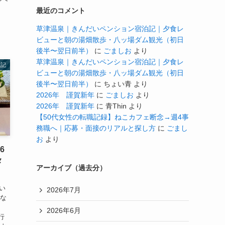
最近のコメント
草津温泉｜きんだいペンション宿泊記｜夕食レ
ビューと朝の湯畑散歩・八ッ場ダム観光（初日
後半〜翌日前半）
に
ごましお
より
草津温泉｜きんだいペンション宿泊記｜夕食レ
雑記
ビューと朝の湯畑散歩・八ッ場ダム観光（初日
後半〜翌日前半）
に
ちょい青
より
2026年 謹賀新年
に
ごましお
より
2026年 謹賀新年
に
青Thin
より
【50代女性の転職記録】ねこカフェ断念→週4事
務職へ｜応募・面接のリアルと探し方
に
ごまし
お
より
6
メ
アーカイブ（過去分）
い
2026年7月
キな
2026年6月
行