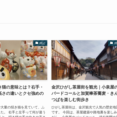
雑記
き猫の意味とは？右手・
金沢ひがし茶屋街を観光｜小泉屋
高さの違いとクセ強めの
バードコールと加賀棒茶蕎麦・き
つばを楽しむ街歩き
で大量の招き猫を見ていて、ふ
ひがし茶屋街は、金沢観光で人気の歴史地
た。 右手と左手って何が違う
です。 今回は、茶屋建築や路地裏を楽し