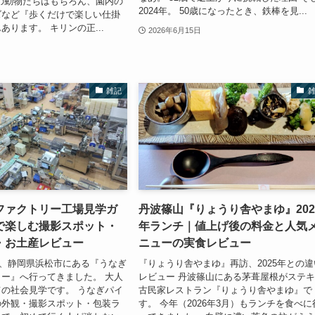
の動物たちはもちろん、園内の
2024年。 50歳になったとき、鉄棒を見...
ズなど『歩くだけで楽しい仕掛
あります。 キリンの正...
2026年6月15日
雑記
ファクトリー工場見学ガ
丹波篠山『りょうり舎やまゆ』202
で楽しむ撮影スポット・
年ランチ｜値上げ後の料金と人気
・お土産レビュー
ニューの実食レビュー
下旬、静岡県浜松市にある『うなぎ
『りょうり舎やまゆ』再訪、2025年との違
ー』へ行ってきました。 大人
レビュー 丹波篠山にある茅葺屋根がステ
の社会見学です。 うなぎパイ
古民家レストラン『りょうり舎やまゆ』で
の外観・撮影スポット・包装ラ
す。 今年（2026年3月）もランチを食べに