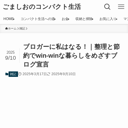
ごましおのコンパクト生活
HOME
コンパクト生活への道
お金
収納と掃除
お気に入り
マ
ホーム
雑記
ブロガーに私はなる！｜整理と節
2025
約でwin-winな暮らしをめざすブ
9/10
ログ宣言
2025年3月17日
2025年9月10日
雑記