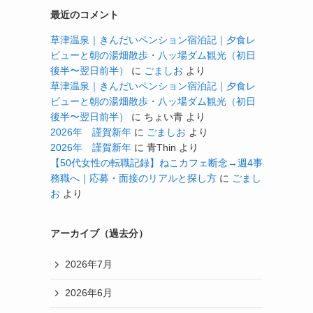
最近のコメント
草津温泉｜きんだいペンション宿泊記｜夕食レ
ビューと朝の湯畑散歩・八ッ場ダム観光（初日
後半〜翌日前半）
に
ごましお
より
草津温泉｜きんだいペンション宿泊記｜夕食レ
ビューと朝の湯畑散歩・八ッ場ダム観光（初日
後半〜翌日前半）
に
ちょい青
より
2026年 謹賀新年
に
ごましお
より
2026年 謹賀新年
に
青Thin
より
【50代女性の転職記録】ねこカフェ断念→週4事
務職へ｜応募・面接のリアルと探し方
に
ごまし
お
より
アーカイブ（過去分）
2026年7月
2026年6月