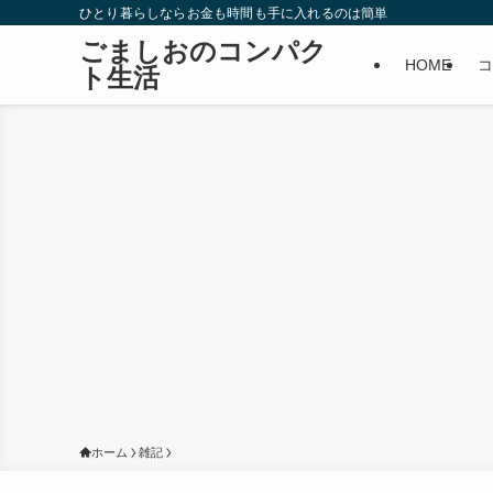
ひとり暮らしならお金も時間も手に入れるのは簡単
ごましおのコンパク
HOME
コ
ト生活
ホーム
雑記