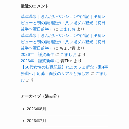
最近のコメント
草津温泉｜きんだいペンション宿泊記｜夕食レ
ビューと朝の湯畑散歩・八ッ場ダム観光（初日
後半〜翌日前半）
に
ごましお
より
草津温泉｜きんだいペンション宿泊記｜夕食レ
ビューと朝の湯畑散歩・八ッ場ダム観光（初日
後半〜翌日前半）
に
ちょい青
より
2026年 謹賀新年
に
ごましお
より
2026年 謹賀新年
に
青Thin
より
【50代女性の転職記録】ねこカフェ断念→週4事
務職へ｜応募・面接のリアルと探し方
に
ごまし
お
より
アーカイブ（過去分）
2026年8月
2026年7月