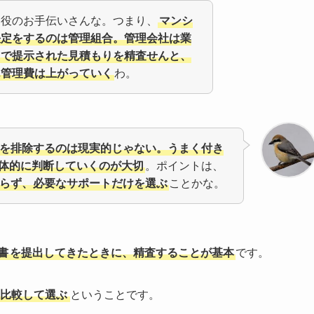
ト役のお手伝いさんな。つまり、
マンシ
決定をするのは管理組合。管理会社は業
こで提示された見積もりを精査せんと、
ん管理費は上がっていく
わ。
を排除するのは現実的じゃない。うまく付き
体的に判断していくのが大切
。ポイントは、
らず、必要なサポートだけを選ぶ
ことかな。
書
を提出してきたときに、精査することが基本
です。
比較して選ぶ
ということです。