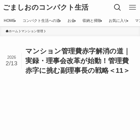
ごましおのコンパクト生活
HOME
コンパクト生活への道
お金
収納と掃除
お気に入り
マ
ホーム
マンション管理
マンション管理費赤字解消の道｜
2026
実録・理事会改革が始動！管理費
2/13
赤字に挑む副理事長の戦略＜11＞