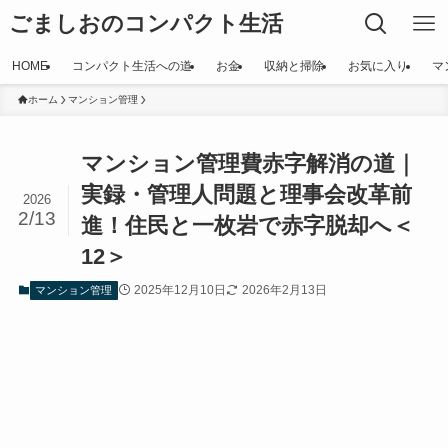
ごましおのコンパクト生活
HOME
コンパクト生活への道
お金
収納と掃除
お気に入り
マ
ホーム
マンション管理
マンション管理費赤字解消の道｜
実録・管理人問題と理事会改革前
2026
2/13
進！住民と一枚岩で赤字脱却へ＜
12＞
2025年12月10日
2026年2月13日
マンション管理