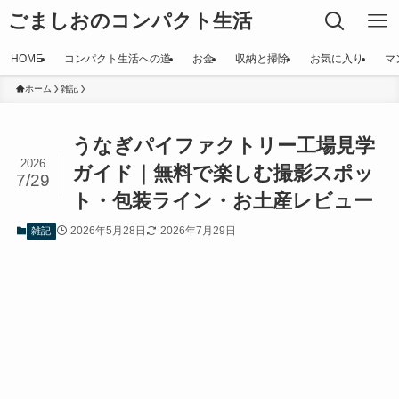
ごましおのコンパクト生活
HOME
コンパクト生活への道
お金
収納と掃除
お気に入り
マ
ホーム
雑記
うなぎパイファクトリー工場見学
2026
ガイド｜無料で楽しむ撮影スポッ
7/29
ト・包装ライン・お土産レビュー
2026年5月28日
2026年7月29日
雑記