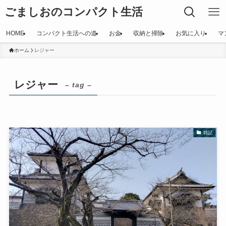
ごましおのコンパクト生活
HOME
コンパクト生活への道
お金
収納と掃除
お気に入り
マ
ホーム
レジャー
レジャー
– tag –
雑記