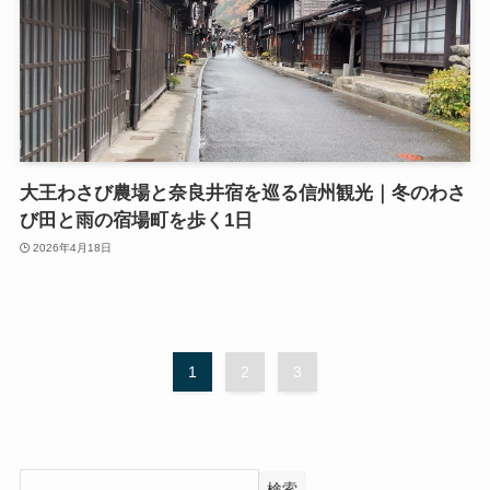
大王わさび農場と奈良井宿を巡る信州観光｜冬のわさ
び田と雨の宿場町を歩く1日
2026年4月18日
1
2
3
検索