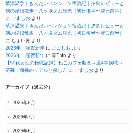
草津温泉｜きんだいペンション宿泊記｜夕食レビューと
朝の湯畑散歩・八ッ場ダム観光（初日後半〜翌日前半）
に
ごましお
より
草津温泉｜きんだいペンション宿泊記｜夕食レビューと
朝の湯畑散歩・八ッ場ダム観光（初日後半〜翌日前半）
に
ちょい青
より
2026年 謹賀新年
に
ごましお
より
2026年 謹賀新年
に
青Thin
より
【50代女性の転職記録】ねこカフェ断念→週4事務職へ｜
応募・面接のリアルと探し方
に
ごましお
より
アーカイブ（過去分）
2026年8月
2026年7月
2026年6月