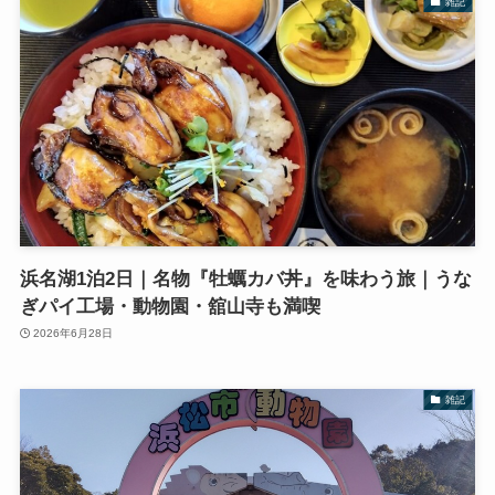
雑記
浜名湖1泊2日｜名物『牡蠣カバ丼』を味わう旅｜うな
ぎパイ工場・動物園・舘山寺も満喫
2026年6月28日
雑記