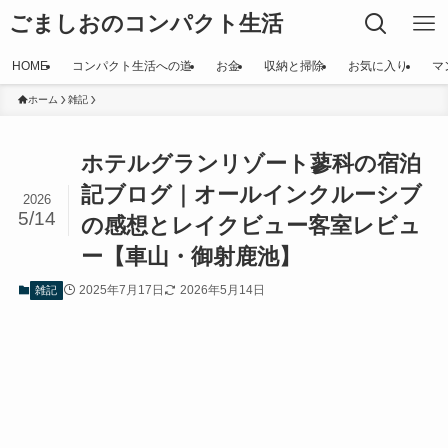
ごましおのコンパクト生活
HOME
コンパクト生活への道
お金
収納と掃除
お気に入り
マ
ホーム
雑記
ホテルグランリゾート蓼科の宿泊
記ブログ｜オールインクルーシブ
2026
5/14
の感想とレイクビュー客室レビュ
ー【車山・御射鹿池】
2025年7月17日
2026年5月14日
雑記