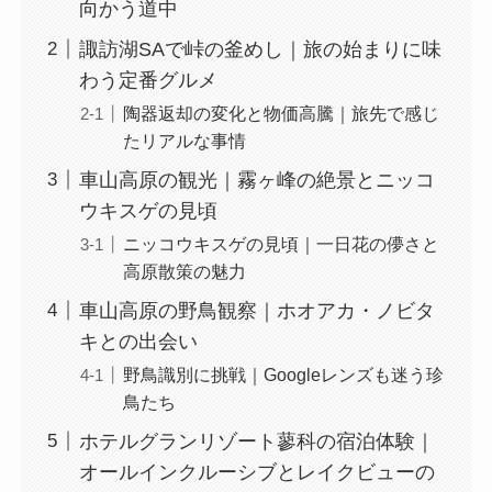
向かう道中
諏訪湖SAで峠の釜めし｜旅の始まりに味
わう定番グルメ
陶器返却の変化と物価高騰｜旅先で感じ
たリアルな事情
車山高原の観光｜霧ヶ峰の絶景とニッコ
ウキスゲの見頃
ニッコウキスゲの見頃｜一日花の儚さと
高原散策の魅力
車山高原の野鳥観察｜ホオアカ・ノビタ
キとの出会い
野鳥識別に挑戦｜Googleレンズも迷う珍
鳥たち
ホテルグランリゾート蓼科の宿泊体験｜
オールインクルーシブとレイクビューの